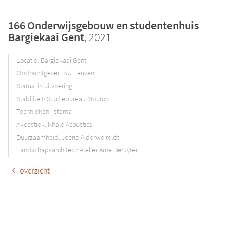
166 Onderwijsgebouw en studentenhuis
Bargiekaai Gent
, 2021
Locatie: Bargiekaai Gent
Opdrachtgever: KU Leuven
Status: in uitvoering
Stabiliteit: Studiebureau Mouton
Technieken: Istema
Akoestiek: Khale Acoustics
Duurzaamheid: Joerie Alderweireldt
Landschapsarchitect: Atelier Arne Deruyter
overzicht